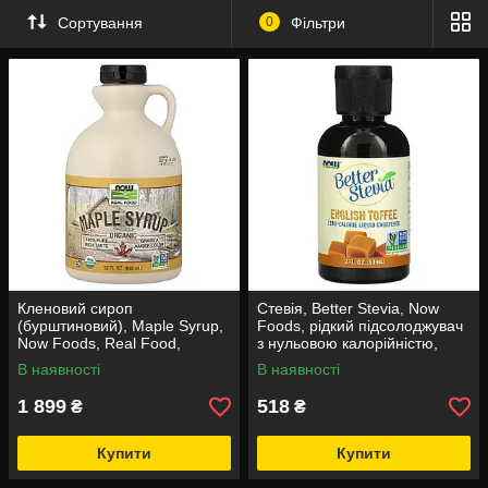
Сортування
0
Фільтри
Кленовий сироп
Стевія, Better Stevia, Now
(бурштиновий), Maple Syrup,
Foods, рідкий підсолоджувач
Now Foods, Real Food,
з нульовою калорійністю,
органік, сорт А, 946 мл
смак англійського ірису, 59
В наявності
В наявності
мл
1 899
518
₴
₴
Купити
Купити