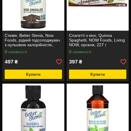
Стевія, Better Stevia, Now
Спагетті з кіно, Quinoa
Foods, рідкий підсолоджувач
Spaghetti, NOW Foods, Living
з нульовою калорійністю,
NOW, органік, 227 г
смак чорного шоколаду, 59
В наявності
В наявності
мл
497
397
₴
₴
Купити
Купити