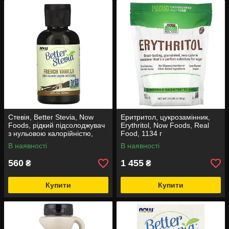
Стевія, Better Stevia, Now
Еритритол, цукрозамінник,
Foods, рідкий підсолоджувач
Erythritol, Now Foods, Real
з нульовою калорійністю,
Food, 1134 г
смак французької ванілі, 59
В наявності
В наявності
мл
560
1 455
₴
₴
Купити
Купити