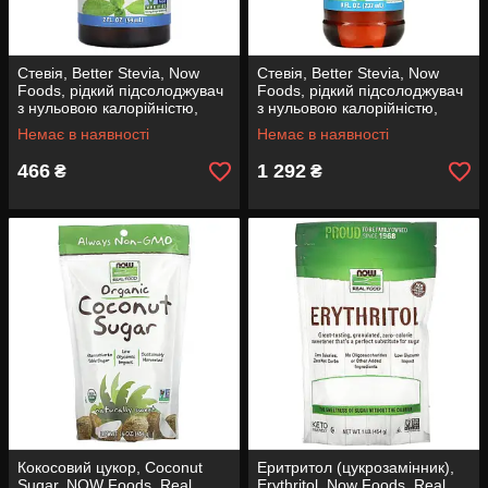
Стевія, Better Stevia, Now
Стевія, Better Stevia, Now
Foods, рідкий підсолоджувач
Foods, рідкий підсолоджувач
з нульовою калорійністю,
з нульовою калорійністю,
гліцерит, 59 мл
органік гліцерит, 237 мл
Немає в наявності
Немає в наявності
466
1 292
₴
₴
Кокосовий цукор, Coconut
Еритритол (цукрозамінник),
Sugar, NOW Foods, Real
Erythritol, Now Foods, Real