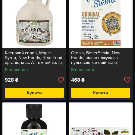
Кленовий сироп, Maple
Стевія, BetterStevia, Now
Syrup, Now Foods, Real Food,
Foods, підсолоджувач з
органік, клас A, темний колір,
нульовою калорійністю,
473 мл
оригінальний, 100 пакетів,
В наявності
В наявності
100 г
928
468
₴
₴
Купити
Купити