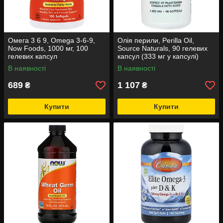
Омега 3 6 9, Omega 3-6-9,
Олія перили, Perilla Oil,
Now Foods, 1000 мг, 100
Source Naturals, 90 гелевих
гелевих капсул
капсул (333 мг у капсулі)
В наявності
В наявності
689
1 107
₴
₴
Купити
Купити