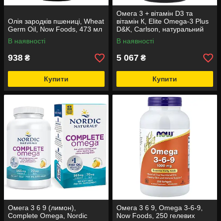
Омега 3 + вітамін D3 та
Олія зародків пшениці, Wheat
вітамін К, Elite Omega-3 Plus
Germ Oil, Now Foods, 473 мл
D&K, Carlson, натуральний
лимон, 180 гелевих капсул
В наявності
В наявності
938
5 067
₴
₴
Купити
Купити
Омега 3 6 9 (лимон),
Омега 3 6 9, Omega 3-6-9,
Complete Omega, Nordic
Now Foods, 250 гелевих