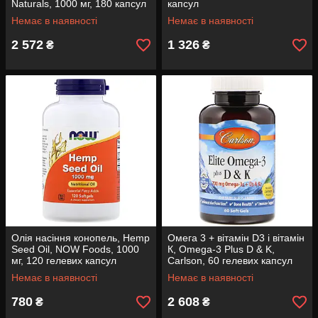
Naturals, 1000 мг, 180 капсул
капсул
Немає в наявності
Немає в наявності
2 572
1 326
₴
₴
Олія насіння конопель, Hemp
Омега 3 + вітамін D3 і вітамін
Seed Oil, NOW Foods, 1000
К, Omega-3 Plus D & K,
мг, 120 гелевих капсул
Carlson, 60 гелевих капсул
Немає в наявності
Немає в наявності
780
2 608
₴
₴