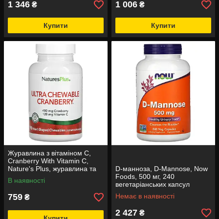
1 346
1 006
₴
₴
Купити
Купити
Журавлина з вітаміном C,
Cranberry With Vitamin C,
Nature's Plus, журавлина та
D-манноза, D-Mannose, Now
полуниця, 90 жувальних
Foods, 500 мг, 240
В наявності
таблеток
вегетаріанських капсул
759
Немає в наявності
₴
2 427
₴
Купити