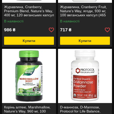
Журавлина, Cranberry,
Журавлина, Cranberry Fruit,
Premium Blend, Nature's Way,
Nature's Way, ягоди, 930 мг,
400 мг, 120 веганських капсул
100 веганських капсул (465
мг на капсулу)
В наявності
В наявності
986
717
₴
₴
Купити
Купити
Корінь алтею, Marshmallow,
D-манноза, D-Mannose,
Nature's Way, 960 мг, 100
Protocol for Life Balance,