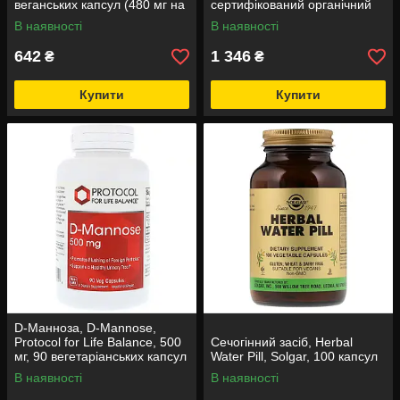
веганських капсул (480 мг на
сертифікований органічний
капсулу)
порошок, 85 г
В наявності
В наявності
642
1 346
₴
₴
Купити
Купити
D-Манноза, D-Mannose,
Protocol for Life Balance, 500
Сечогінний засіб, Herbal
мг, 90 вегетаріанських капсул
Water Pill, Solgar, 100 капсул
В наявності
В наявності