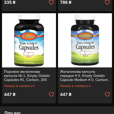
335
786
₴
₴
Порожня желатинова
Желатинова капсула
капсула № 1, Empty Gelatin
середня # 0, Empty Gelatin
Capsules #1, Carlson, 200
Capsule Medium # 0, Carlson,
капсул
порожня, 150 капсул
Немає в наявності
Немає в наявності
447
447
₴
₴
Про нас