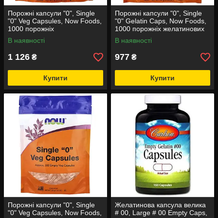
Порожні капсули "0", Single
Порожні капсули "0", Single
"0" Veg Capsules, Now Foods,
"0" Gelatin Caps, Now Foods,
1000 порожніх
1000 порожніх желатинових
вегетаріанських капсул
капсул (96 г)
В наявності
В наявності
1 126
977
₴
₴
Купити
Купити
Порожні капсули "0", Single
Желатинова капсула велика
"0" Veg Capsules, Now Foods,
# 00, Large # 00 Empty Caps,