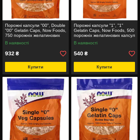
Порожні капсули "00", Double
Порожні капсули "1", "1"
"00" Gelatin Caps, Now Foods,
Gelatin Caps, Now Foods, 500
750 порожніх желатинових
порожніх желатинових капсул
капсул (89 г)
(38 г)
В наявності
В наявності
932
540
₴
₴
Купити
Купити