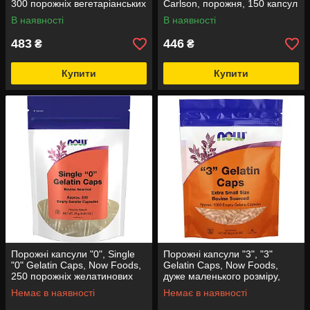
300 порожніх вегетаріанських
Carlson, порожня, 150 капсул
капсул (29 г)
В наявності
В наявності
483
446
₴
₴
Купити
Купити
Порожні капсули "0", Single
Порожні капсули "3", "3"
"0" Gelatin Caps, Now Foods,
Gelatin Caps, Now Foods,
250 порожніх желатинових
дуже маленького розміру,
капсул (24 г)
1000 порожніх желатинових
Немає в наявності
Немає в наявності
капсул (48 г)