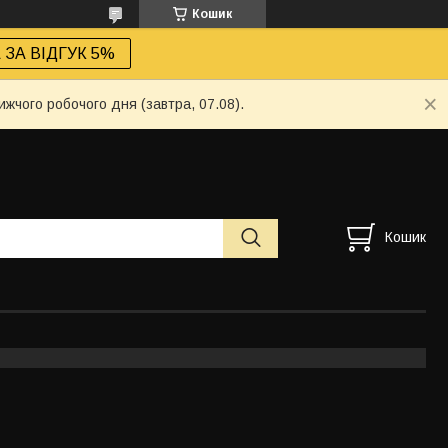
Кошик
ЗА ВІДГУК 5%
ижчого робочого дня (завтра, 07.08).
Кошик