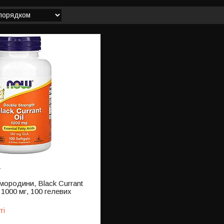
7
мородини, Black Currant
 1000 мг, 100 гелевих
ті