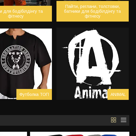
Пайти, реглани, толстовки,
 для бодібілдінгу та
батники для бодібілдінгу та
фітнесу
фітнесу
Футболка ТОП
ANIMAL