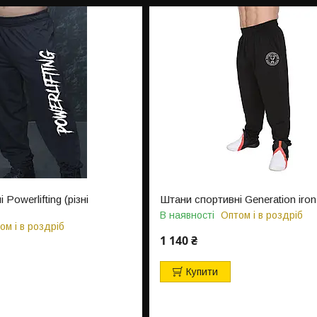
Powerlifting (різні
Штани спортивні Generation iron
В наявності
Оптом і в роздріб
ом і в роздріб
1 140 ₴
Купити