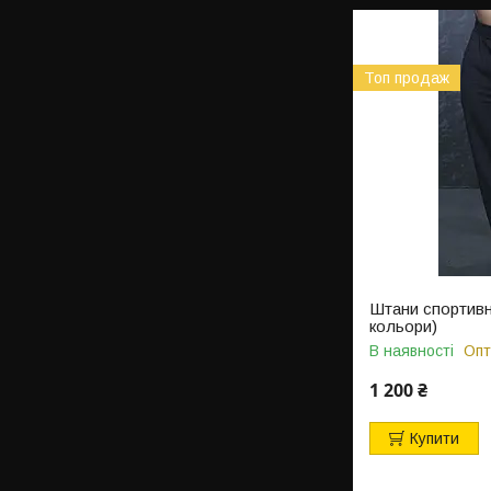
Топ продаж
Штани спортивні 
кольори)
В наявності
Опт
1 200 ₴
Купити