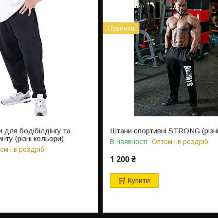
Новинка
 для бодібілдінгу та
Штани спортивні STRONG (різні
нту (різні кольори)
В наявності
Оптом і в роздріб
ом і в роздріб
1 200 ₴
Купити