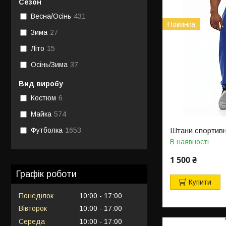
Сезон
Весна/Осінь
431
Новинка
Зима
27
Літо
15
Осінь/Зима
37
Вид виробу
Костюм
6
Майка
574
Штани спортивн
Футболка
1653
В наявності
1 500 ₴
Графік роботи
Купити
Понеділок
10:00
17:00
Вівторок
10:00
17:00
Середа
10:00
17:00