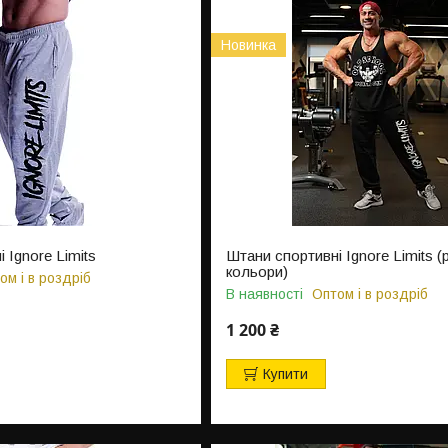
Новинка
 Ignore Limits
Штани спортивні Ignore Limits (р
кольори)
ом і в роздріб
В наявності
Оптом і в роздріб
1 200 ₴
Купити