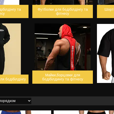
ібілдінгу та
Футболки для бодібілдінгу та
Шорти
есу
фітнесу
Майки,борцовки для
ля бодібілдінгу
бодібілдингу та фітнесу