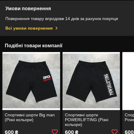
Умови повернення
Повернення товару впродовж 14 днів за рахунок покупця
Всі умови повернення
Подібні товари компанії
Спортивні шорти Big man
Спортивні шорти
Спор
(Різні кольори)
POWERLIFTING (Різні
Powe
кольори)
600
600
600
₴
₴