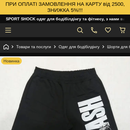
ПРИ ОПЛАТІ ЗАМОВЛЕННЯ НА КАРТУ від 2500,
ЗНИЖКА 5%!!!
SPORT SHOCK одяг для бодібілдінгу та фітнесу, з нами ваш
Товари та послуги
Одяг для бодібілдінгу
Шорти для б
Новинка