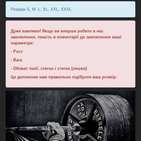
Розміри S, M, L, XL, XXL, XXXL
Дуже важливо! Якщо ви вперше робите в нас
замовлення, пишіть в коментарії до замовлення ваші
параметри:
- Рост
- Вага
- Обхват талії, стегон і стегна (ляшки)
Це допоможе нам правильно підібрати ваш розмір.