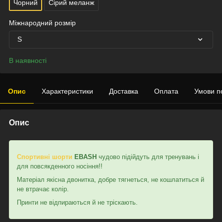
Чорний
Сірий меланж
Міжнародний розмір
S
В наявності
Опис
Характеристики
Доставка
Оплата
Умови п
Опис
Спортивні шорти
EBASH
чудово підійдуть для тренувань і
для повсякденного носіння!!
Матеріал якісна двонитка, добре тягнеться, не кошлатиться й
не втрачає колір.
Принти не відпираються й не тріскають.