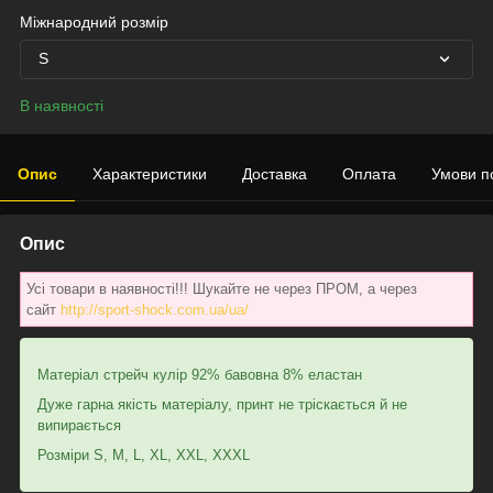
Міжнародний розмір
S
В наявності
Опис
Характеристики
Доставка
Оплата
Умови п
Опис
Усі товари в наявності!!! Шукайте не через ПРОМ, а через
сайт
http://sport-shock.com.ua/ua/
Матеріал стрейч кулір 92% бавовна 8% еластан
Дуже гарна якість матеріалу, принт не тріскається й не
випирається
Розміри S, M, L, XL, XXL, XXXL