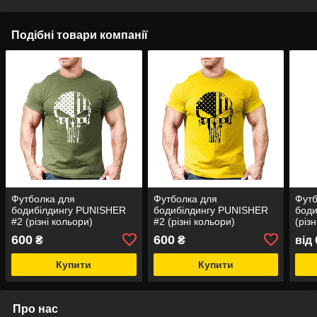
Подібні товари компанії
Футболка для
Футболка для
Футб
бодибілдингу PUNISHER
бодибілдингу PUNISHER
боди
#2 (різні кольори)
#2 (різні кольори)
(різ
600
600
₴
₴
від
Купити
Купити
Про нас