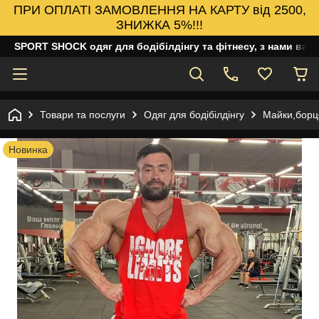
ПРИ ОПЛАТІ ЗАМОВЛЕННЯ НА КАРТУ від 2500,
ЗНИЖКА 5%!!!
SPORT SHOCK одяг для бодібілдінгу та фітнесу, з нами ваш
Товари та послуги
Одяг для бодібілдінгу
Майки,борцо
Новинка