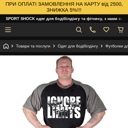
ПРИ ОПЛАТІ ЗАМОВЛЕННЯ НА КАРТУ від 2500,
ЗНИЖКА 5%!!!
SPORT SHOCK одяг для бодібілдінгу та фітнесу, з нами ваш
Товари та послуги
Одяг для бодібілдінгу
Футболки дл