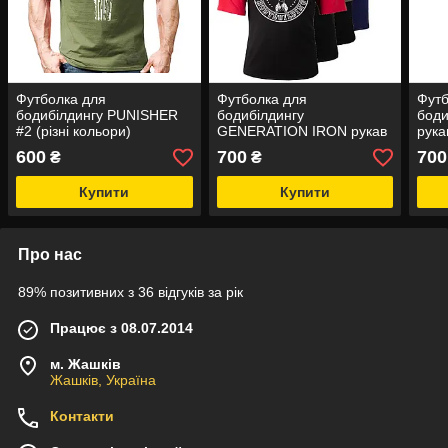
Футболка для
Футболка для
Футб
бодибілдингу PUNISHER
бодибілдингу
бод
#2 (різні кольори)
GENERATION IRON рукав
рука
3/4
600
700
700
₴
₴
Купити
Купити
Про нас
89% позитивних з 36 відгуків за рік
Працює з 08.07.2014
м. Жашків
Жашків, Україна
Контакти