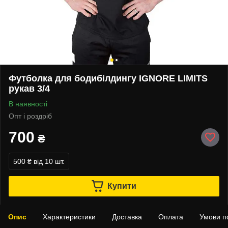
Футболка для бодибілдингу IGNORE LIMITS
рукав 3/4
В наявності
Опт і роздріб
700
₴
500 ₴
від 10 шт.
Купити
Опис
Характеристики
Доставка
Оплата
Умови п