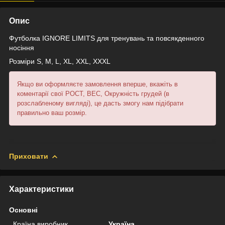
Опис
Футболка IGNORE LIMITS для тренувань та повсякденного
носіння
Розміри S, M, L, XL, XXL, XXXL
Якщо ви оформляєте замовлення вперше, вкажіть в
коментарії свої РОСТ, ВЕС, Окружність грудей (в
розслабленому вигляді), це дасть змогу нам підібрати
правильно ваш розмір.
Приховати
Характеристики
Основні
Країна виробник
Україна