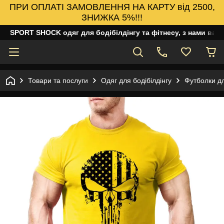
ПРИ ОПЛАТІ ЗАМОВЛЕННЯ НА КАРТУ від 2500,
ЗНИЖКА 5%!!!
SPORT SHOCK одяг для бодібілдінгу та фітнесу, з нами ваш
Товари та послуги
Одяг для бодібілдінгу
Футболки дл