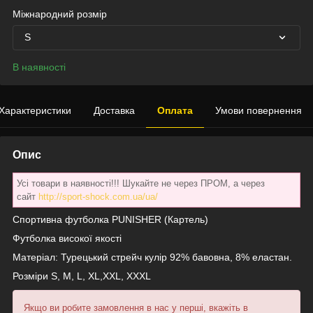
Міжнародний розмір
S
В наявності
Характеристики
Доставка
Оплата
Умови повернення
Опис
Усі товари в наявності!!! Шукайте не через ПРОМ, а через
сайт
http://sport-shock.com.ua/ua/
Спортивна футболка PUNISHER (Картель)
Футболка високої якості
Матеріал: Турецький стрейч кулір 92% бавовна, 8% еластан.
Розміри S, M, L, XL,XXL, XXXL
Якщо ви робите замовлення в нас у перші, вкажіть в