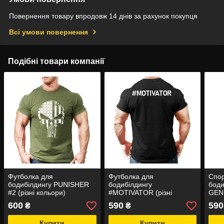
Повернення товару впродовж 14 днів за рахунок покупця
Всі умови повернення
Подібні товари компанії
Футболка для
Футболка для
Спор
бодибілдингу PUNISHER
бодибілдингу
боди
#2 (різні кольори)
#MOTIVATOR (різні
GENE
кольори)
коль
600
590
590
₴
₴
Купити
Купити