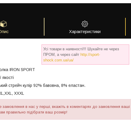
Опис
Характеристики
Усі товари в наявності!!! Шукайте не через
ПРОМ, а через сайт
http://sport-
shock.com.ua/ua/
болка IRON SPORT
 якості
кий стрейч кулір 92% бавовна, 8% еластан.
 XL,XXL, XXXL
е замовлення в нас у перші, вкажіть в коментарях до замовлення ва
ам правильно підібрати ваш розмір!