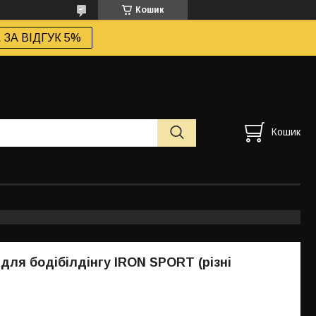
Кошик
ЗА ВІДГУК 5%
Кошик
для бодібілдінгу IRON SPORT (різні