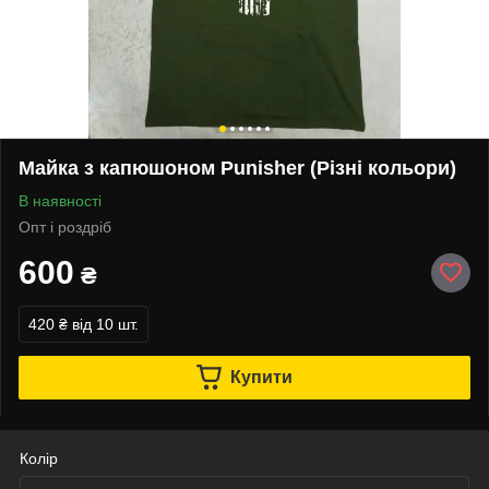
Майка з капюшоном Punisher (Різні кольори)
В наявності
Опт і роздріб
600
₴
420 ₴
від 10 шт.
Купити
Колір