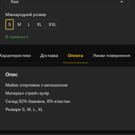
Хакі
Міжнародний розмір
S
M
L
XL
XXL
В наявності
Характеристики
Доставка
Оплата
Умови повернення
Опис
Майка спортивна з капюшоном
Матеріал стрейч кулір
Склад 92% бавовна, 8% еластан
Розміри S, M, L, XL