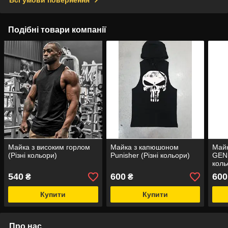
Подібні товари компанії
Майка з високим горлом
Майка з капюшоном
Май
(Різні кольори)
Punisher (Різні кольори)
GENI
коль
540
600
600
₴
₴
Купити
Купити
Про нас