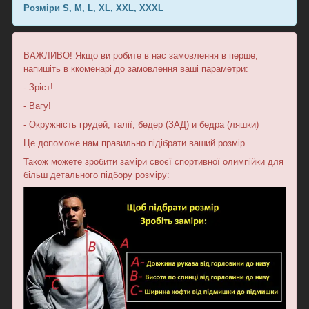
Розміри S, M, L, XL, XXL, XXXL
ВАЖЛИВО! Якщо ви робите в нас замовлення в перше,
напишіть в ккоменарі до замовлення ваші параметри:
- Зріст!
- Вагу!
- Окружність грудей, талії, бедер (ЗАД) и бедра (ляшки)
Це допоможе нам правильно підібрати ваший розмір.
Також можете зробити заміри своєї спортивної олимпійки для
більш детального підбору розміру: