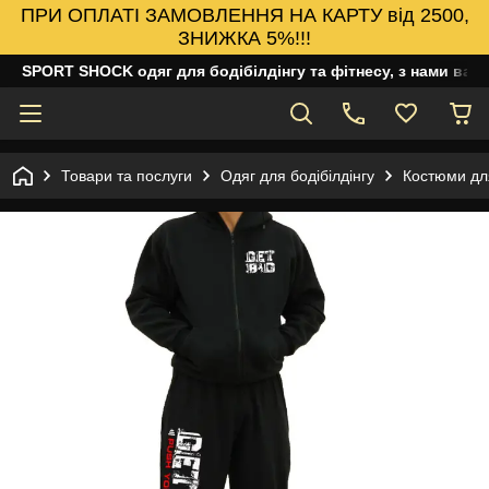
ПРИ ОПЛАТІ ЗАМОВЛЕННЯ НА КАРТУ від 2500,
ЗНИЖКА 5%!!!
SPORT SHOCK одяг для бодібілдінгу та фітнесу, з нами ваш
Товари та послуги
Одяг для бодібілдінгу
Костюми для