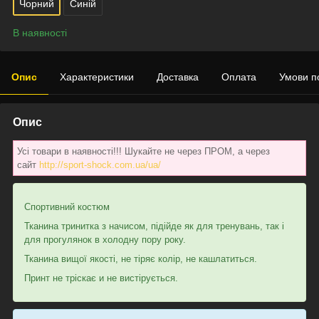
Чорний
Синій
В наявності
Опис
Характеристики
Доставка
Оплата
Умови п
Опис
Усі товари в наявності!!! Шукайте не через ПРОМ, а через
сайт
http://sport-shock.com.ua/ua/
Спортивний костюм
Тканина тринитка з начисом, підійде як для тренувань, так і
для прогулянок в холодну пору року.
Тканина вищої якості, не тіряє колір, не кашлатиться.
Принт не тріскає и не вистірується.