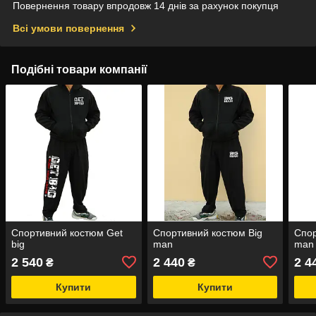
Повернення товару впродовж 14 днів за рахунок покупця
Всі умови повернення
Подібні товари компанії
Спортивний костюм Get
Спортивний костюм Big
Спор
big
man
man
2 540
2 440
2 4
₴
₴
Купити
Купити