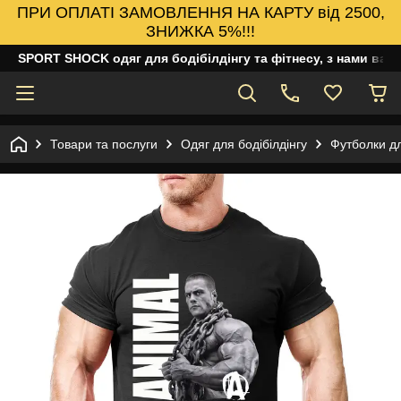
ПРИ ОПЛАТІ ЗАМОВЛЕННЯ НА КАРТУ від 2500,
ЗНИЖКА 5%!!!
SPORT SHOCK одяг для бодібілдінгу та фітнесу, з нами ваш
Товари та послуги
Одяг для бодібілдінгу
Футболки дл