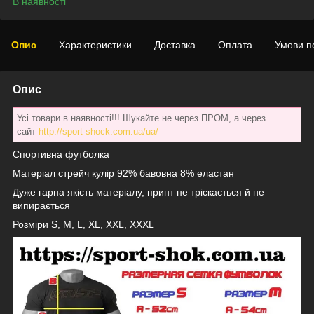
В наявності
Опис
Характеристики
Доставка
Оплата
Умови п
Опис
Усі товари в наявності!!! Шукайте не через ПРОМ, а через
сайт
http://sport-shock.com.ua/ua/
Спортивна футболка
Матеріал стрейч кулір 92% бавовна 8% еластан
Дуже гарна якість матеріалу, принт не тріскається й не
випирається
Розміри S, M, L, XL, XXL, XXXL