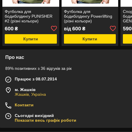
Футболка для
Футболка для
Спор
бодибілдингу PUNISHER
бодибілдингу Powerlifting
боди
#2 (різні кольори)
(різні кольори)
GENE
коль
600
600
590
₴
від
₴
Купити
Купити
Про нас
89% позитивних з 36 відгуків за рік
Працює з 08.07.2014
м. Жашків
Жашків, Україна
Контакти
Сьогодні вихідний
Показати весь графік роботи