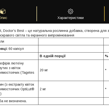
Опис
Характеристики
Lut, Doctor's Best – це натуральна рослинна добавка, створена для
яскравого світла та екранного випромінювання
ули
овці:
60 капсул
В одній порції
% 
 ефірів лютеїну
утих з квіток
20 мг
*
рямостоячих (Tagetes
н (з екстракту квіток
рямостоячих OptiLut®
2 мг
*
)
ба не визначена.