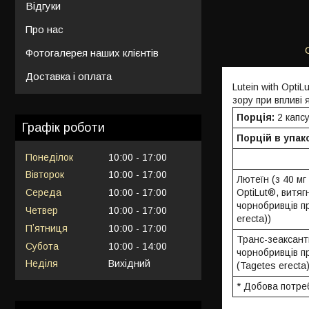
Відгуки
Про нас
Фотогалерея наших клієнтів
Доставка і оплата
Lutein with Opti
зору при впливі 
Порція:
2 капс
Графік роботи
Порцій в упак
Понеділок
10:00
17:00
Вівторок
10:00
17:00
Лютеїн (з 40 мг
OptiLut®, витягн
Середа
10:00
17:00
чорнобривців п
Четвер
10:00
17:00
erecta))
Пʼятниця
10:00
17:00
Транс-зеаксанти
Субота
10:00
14:00
чорнобривців п
Неділя
Вихідний
(Tagetes erecta)
* Добова потре