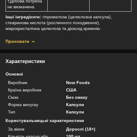
†Добова потреба
не визначена.
Інші інгредієнти:
гіпромелоза (целюлозна капсула),
стеаринова кислота (рослинного походження),
мікрокристалічна целюлоза та діоксид кремнію.
Приховати
Характеристики
Основні
Виробник
Now Foods
Країна виробник
США
Смак
Без смаку
Форма випуску
Капсули
Тип
Капсули
Користувальницькі характеристики
За віком
Дорослі (18+)
Кількість капсул або
100 шт.