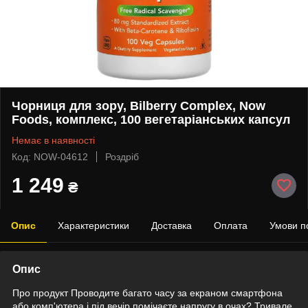
Чорниця для зору, Bilberry Complex, Now
Foods, комплекс, 100 вегетаріанських капсул
Немає в наявності
Код: NOW-04612
Роздріб
1 249
₴
Опис
Характеристики
Доставка
Оплата
Умови п
Опис
Про продукт Проводите багато часу за екраном смартфона
або комп'ютера і під вечір помічаєте напругу в очах? Тривале