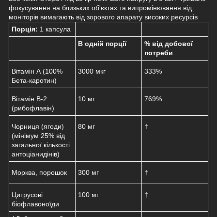
фокусування на близьких об'єктах та випромінювання від
моніторів вимагають від зорового апарату високих ресурсів
Порція:
1 капсула
В одній порції
% від добової
потреби
Вітамін А (100%
3000 мкг
333%
Бета-каротин)
Вітамін B-2
10 мг
769%
(рибофлавін)
Чорниця (ягоди)
80 мг
†
(мінімум 25% від
загальної кількості
антоціанидінів)
Морква, порошок
300 мг
†
Цитрусові
100 мг
†
біофлавоноїди