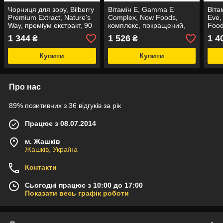
Чорниця для зору, Bilberry
Вітамін Е, Gamma E
Віта
Premium Extract, Nature's
Complex, Now Foods,
Eve,
Way, преміум екстракт, 90
комплекс, покращений,
Food
веганських капсул
120 гелевих капсул
120 
1 344
1 526
1 4
₴
₴
капс
Купити
Купити
Про нас
89% позитивних з 36 відгуків за рік
Працює з 08.07.2014
м. Жашків
Жашків, Україна
Контакти
Сьогодні працює з 10:00 до 17:00
Показати весь графік роботи