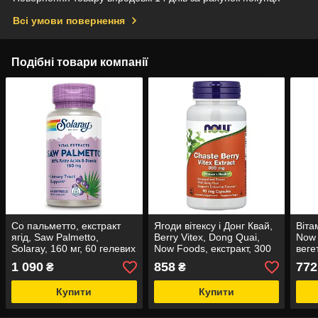
Всі умови повернення
Подібні товари компанії
Со пальметто, екстракт
Ягоди вітексу і Донг Квай,
Віта
ягід, Saw Palmetto,
Berry Vitex, Dong Quai,
Now 
Solaray, 160 мг, 60 гелевих
Now Foods, екстракт, 300
веге
капсул
мг, 90 вегетаріанських
1 090
858
772
₴
₴
капсул
Купити
Купити