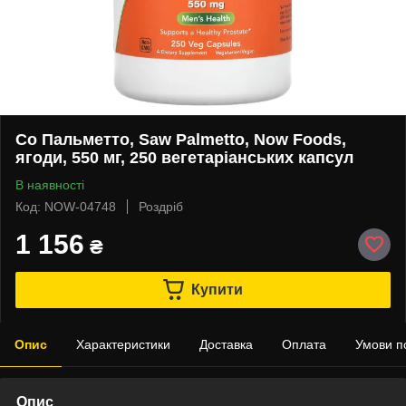
Со Пальметто, Saw Palmetto, Now Foods,
ягоди, 550 мг, 250 вегетаріанських капсул
В наявності
Код: NOW-04748
Роздріб
1 156
₴
Купити
Опис
Характеристики
Доставка
Оплата
Умови п
Опис