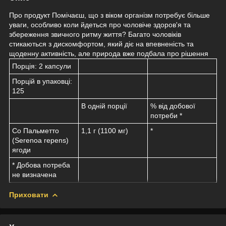
Про продукт Помічаєш, що з віком організм потребує більше
уваги, особливо коли йдеться про чоловіче здоров'я та
збереження звичного ритму життя? Багато чоловіків
стикаються з дискомфортом, який діє на впевненість та
щоденну активність, але природа вже подбала про рішення
Порція:
2 капсули
Порцій в упаковці:
125
В одній порції
% від добової
потреби *
Со Пальметто
1,1 г (1100 мг)
*
(Serenoa repens)
ягоди
* Добова потреба
не визначена
Приховати