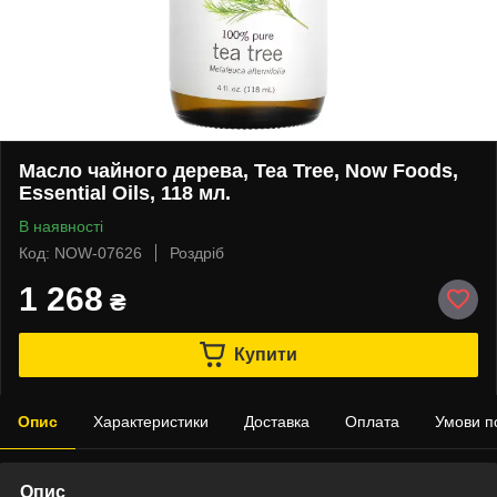
Масло чайного дерева, Tea Tree, Now Foods,
Essential Oils, 118 мл.
В наявності
Код: NOW-07626
Роздріб
1 268
₴
Купити
Опис
Характеристики
Доставка
Оплата
Умови п
Опис