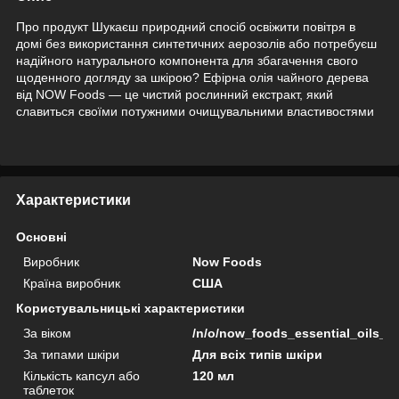
Про продукт Шукаєш природний спосіб освіжити повітря в
домі без використання синтетичних аерозолів або потребуєш
надійного натурального компонента для збагачення свого
щоденного догляду за шкірою? Ефірна олія чайного дерева
від NOW Foods — це чистий рослинний екстракт, який
славиться своїми потужними очищувальними властивостями
Характеристики
Основні
Виробник
Now Foods
Країна виробник
США
Користувальницькі характеристики
За віком
/n/o/now_foods_essential_oils_te
За типами шкіри
Для всіх типів шкіри
Кількість капсул або
120 мл
таблеток