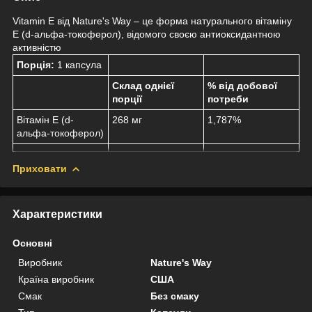
Vitamin E від Nature's Way – це форма натурального вітаміну
E (d-альфа-токоферол), відомого своєю антиоксидантною
активністю
Порція:
1 капсула
Склад однієї
% від добової
порції
потреби
Вітамін Е (d-
268 мг
1,787%
альфа-токоферол)
Приховати
Характеристики
Основні
Виробник
Nature's Way
Країна виробник
США
Смак
Без смаку