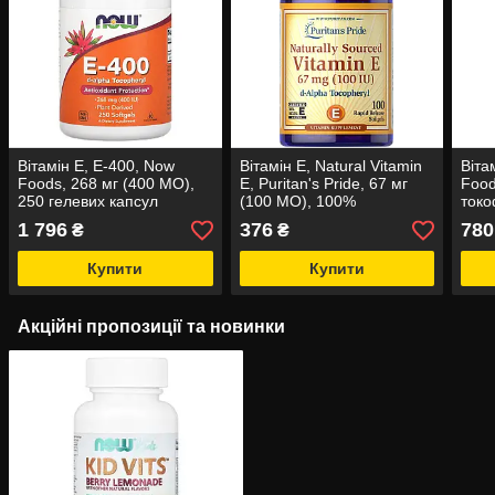
Вітамін Е, E-400, Now
Вітамін Е, Natural Vitamin
Віта
Foods, 268 мг (400 МО),
E, Puritan's Pride, 67 мг
Food
250 гелевих капсул
(100 МО), 100%
токо
натурального
(400
1 796
376
780
₴
₴
походження, 100 гелевих
капс
капсул
Купити
Купити
Акційні пропозиції та новинки