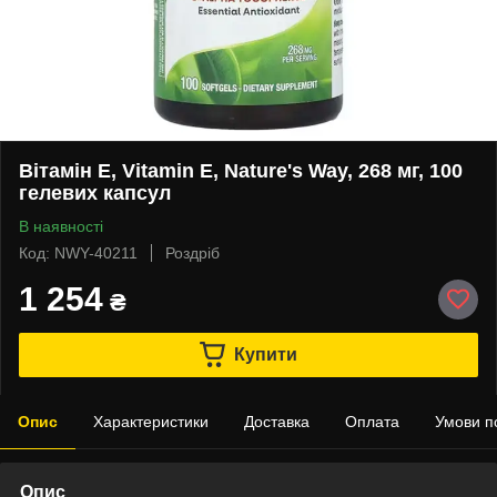
Вітамін Е, Vitamin E, Nature's Way, 268 мг, 100
гелевих капсул
В наявності
Код: NWY-40211
Роздріб
1 254
₴
Купити
Опис
Характеристики
Доставка
Оплата
Умови п
Опис