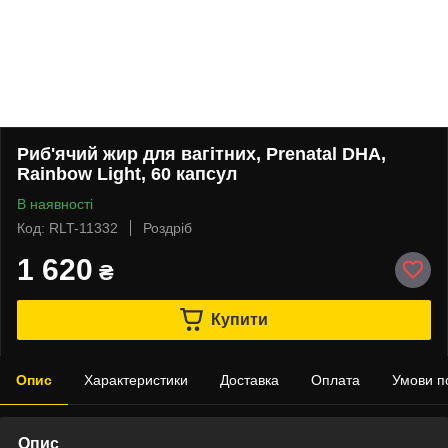
Риб'ячий жир для вагітних, Prenatal DHA,
Rainbow Light, 60 капсул
В наявності
Код: RLT-11332
Роздріб
1 620
₴
Купити
Опис
Характеристики
Доставка
Оплата
Умови п
Опис