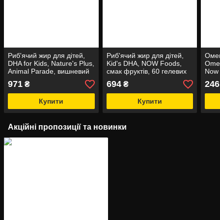
Риб'ячий жир для дітей,
Риб'ячий жир для дітей,
Омег
DHA for Kids, Nature's Plus,
Kid's DHA, NOW Foods,
Omeg
Animal Parade, вишневий
смак фруктів, 60 гелевих
Now 
смак, 90 жувальних
капсул
м'як
971
694
246
₴
₴
цукерок
одні
Купити
Купити
Акційні пропозиції та новинки