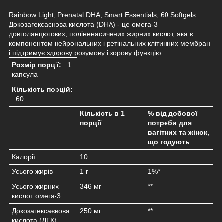
Rainbow Light, Prenatal DHA, Smart Essentials, 60 Softgels
Докозагексаєнова кислота (DHA) - це омега-3
довголанцюгових, поліненасичених жирних кислот, яка є
компонентом нейрональних і ретінальних клітинних мембран
і підтримує здорову розумову і зорову функцію
Розмір порції:
1
капсула
Кількість порцій:
60
Кількість в 1
% від добової
порції
потреби для
вагітних та жінок,
що годують
Калорії
10
Усього жирів
1 г
1%*
Усього жирних
346 мг
**
кислот омега-3
Докозагексаєнова
250 мг
**
кислота (ДГК)