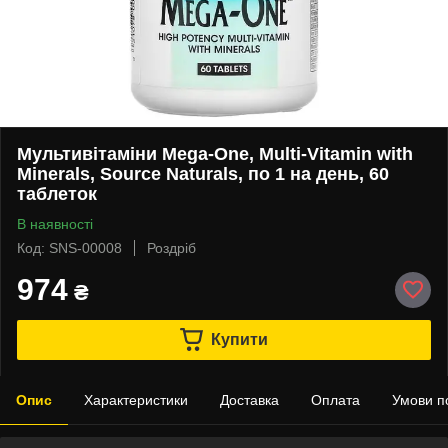
Мультивітаміни Mega-One, Multi-Vitamin with
Minerals, Source Naturals, по 1 на день, 60
таблеток
В наявності
Код: SNS-00008
Роздріб
974
₴
Купити
Опис
Характеристики
Доставка
Оплата
Умови п