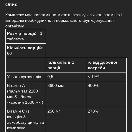
Опис
Комплекс мультивітамінно містить велику кількість вітамінів і
мінералів необхідних для нормального функціонування
організму
Розмір порції:
1
таблетка
Кількість порцій:
60
Кількість в 1
% від добової
порції
потреби
Усього вуглеводів
0,5 г
< 1%*
Вітамін А
3600 мкг
400%
(пальмітат 2100
мкг &
бета
-каротин 1500 мкг)
Вітамін С (з
250 мг
278%
кальцію &
аскорбату цинку та
комплекс