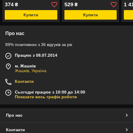
(1 раз на день)
Naturals, по 1 на день, 30
Natu
374
529
1 4
₴
₴
таблеток
табл
Купити
Купити
Про нас
89% позитивних з 36 відгуків за рік
Працює з 08.07.2014
м. Жашків
Жашків, Україна
Контакти
Сьогодні працює з 10:00 до 14:00
Показати весь графік роботи
Про нас
Контакти