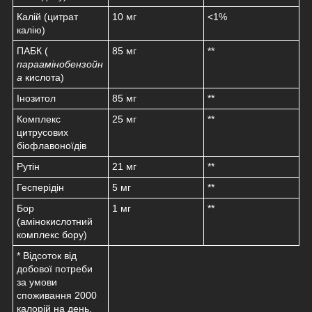
Калій (цитрат
10 мг
<1%
калію)
ПАБК (
85 мг
**
параамінобензойн
а
кислота)
Інозитол
85 мг
**
Комплекс
25 мг
**
цитрусових
біофлавоноїдів
Рутін
21 мг
**
Гесперідін
5 мг
**
Бор
1 мг
**
(амінокислотний
комплекс бору)
* Відсоток від
добової потреби
за умови
споживання 2000
калорій на день.