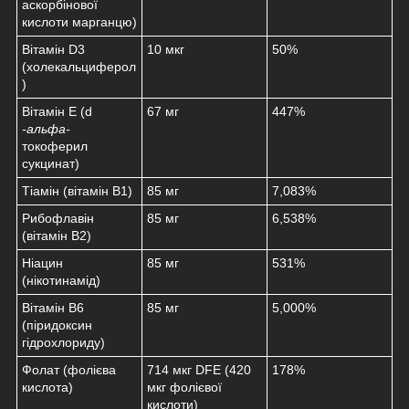
аскорбінової
кислоти марганцю)
Вітамін D3
10 мкг
50%
(холекальциферол
)
Вітамін E (d
67 мг
447%
-альфа-
токоферил
сукцинат)
Тіамін (вітамін B1)
85 мг
7,083%
Рибофлавін
85 мг
6,538%
(вітамін B2)
Ніацин
85 мг
531%
(нікотинамід)
Вітамін B6
85 мг
5,000%
(піридоксин
гідрохлориду)
Фолат (фолієва
714 мкг DFE (420
178%
кислота)
мкг фолієвої
кислоти)