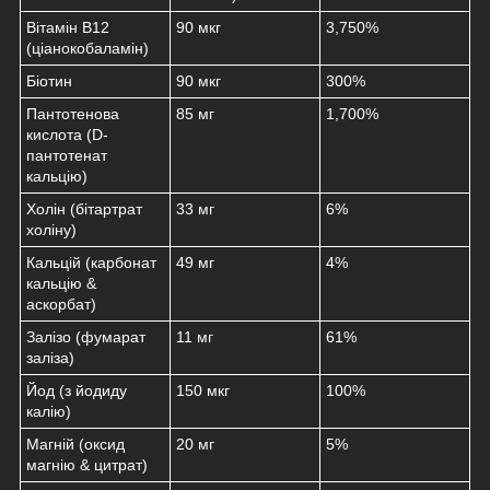
Вітамін B12
90 мкг
3,750%
(ціанокобаламін)
Біотин
90 мкг
300%
Пантотенова
85 мг
1,700%
кислота (D-
пантотенат
кальцію)
Холін (бітартрат
33 мг
6%
холіну)
Кальцій (карбонат
49 мг
4%
кальцію &
аскорбат)
Залізо (фумарат
11 мг
61%
заліза)
Йод (з йодиду
150 мкг
100%
калію)
Магній (оксид
20 мг
5%
магнію & цитрат)