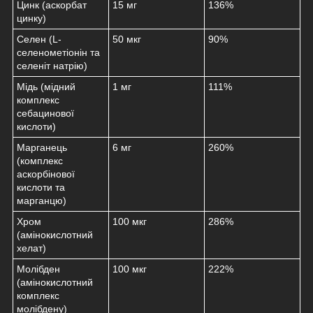
Цинк (аскорбат
15 мг
136%
цинку)
Селен (L-
50 мкг
90%
селенометіонін та
селеніт натрію)
Мідь (мідний
1 мг
111%
комплекс
себацинової
кислоти)
Марганець
6 мг
260%
(комплекс
аскорбінової
кислоти та
марганцю)
Хром
100 мкг
286%
(амінокислотний
хелат)
Молібден
100 мкг
222%
(амінокислотний
комплекс
молібдену)