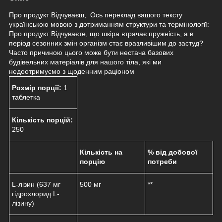
Про продукт Відчуваєш, Ось переклад вашого тексту
українською мовою з дотриманням структури та термінології:
Про продукт Відчуваєте, що шкіра втрачає пружність, а в
період сезонних змін організм стає вразливішим до застуд?
Часто причиною цього може бути нестача базових
будівельних матеріалів для нашого тіла, які ми
недоотримуємо з щоденним раціоном
Розмір порції:
1
таблетка
Кількість порцій:
250
Кількість на
% від добової
порцію
потреби
L-лізин (637 мг
500 мг
**
гідрохлорид L-
лізину)