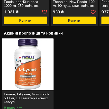
Foods, подвійна сила,
Theanine, Now Foods, 100
Food
1000 мг, 250 таблеток
мг, 90 жувальних таблеток
веге
1 321
933
937
₴
₴
Купити
Купити
Акційні пропозиції та новинки
L-лізин, L-Lysine, Now Foods,
500 мг, 100 вегетаріанських
капсул
В наявності