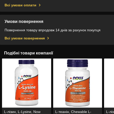
Всі умови оплати
Умови повернення
Повернення товару впродовж 14 днів за рахунок покупця
Всі умови повернення
Подібні товари компанії
L-лізин, L-Lysine, Now
L-теанін, Chewable L-
L-лі