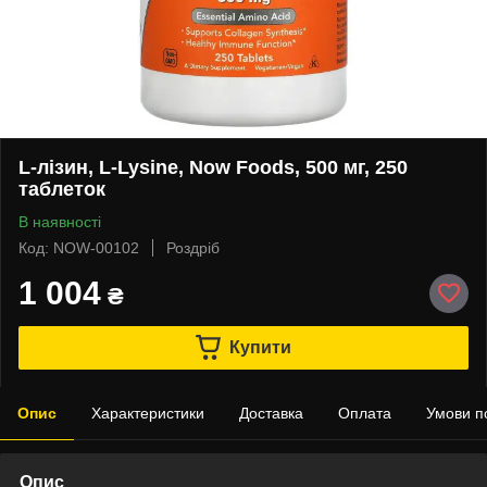
L-лізин, L-Lysine, Now Foods, 500 мг, 250
таблеток
В наявності
Код: NOW-00102
Роздріб
1 004
₴
Купити
Опис
Характеристики
Доставка
Оплата
Умови п
Опис