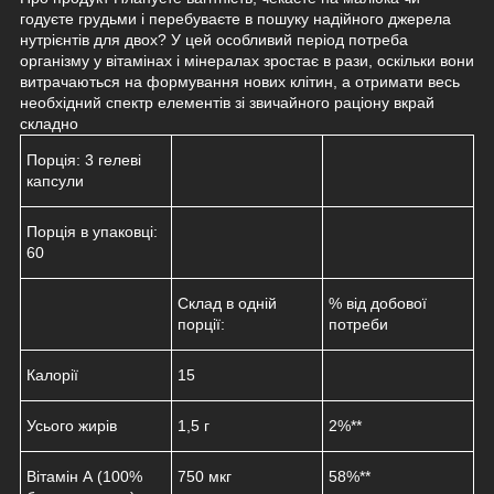
годуєте грудьми і перебуваєте в пошуку надійного джерела
нутрієнтів для двох? У цей особливий період потреба
організму у вітамінах і мінералах зростає в рази, оскільки вони
витрачаються на формування нових клітин, а отримати весь
необхідний спектр елементів зі звичайного раціону вкрай
складно
Порція:
3 гелеві
капсули
Порція в упаковці:
60
Склад в одній
% від добової
порції:
потреби
Калорії
15
Усього жирів
1,5 г
2%**
Вітамін А (100%
750 мкг
58%**