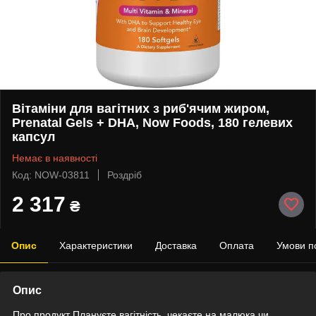
Вітаміни для вагітних з риб'ячим жиром,
Prenatal Gels + DHA, Now Foods, 180 гелевих
капсул
Немає в наявності
Код: NOW-03811
Роздріб
2 317
₴
Опис
Характеристики
Доставка
Оплата
Умови п
Опис
Про продукт Плануєте вагітність, чекаєте на малюка чи