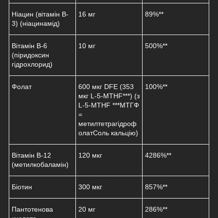
Ніацин (вітамін B-
16 мг
89%**
3) (ніацинамід)
Вітамін B-6
10 мг
500%**
(піридоксин
гідрохлорид)
Фолат
600 мкг DFE (353
100%**
мкг L-5-MTHF***) (з
L-5-MTHF ***МТГФ
=
метилтетрагідроф
олатСоль кальцію)
Вітамін B-12
120 мкг
4286%**
(метилкобаламін)
Біотин
300 мкг
857%**
Пантотенова
20 мг
286%**