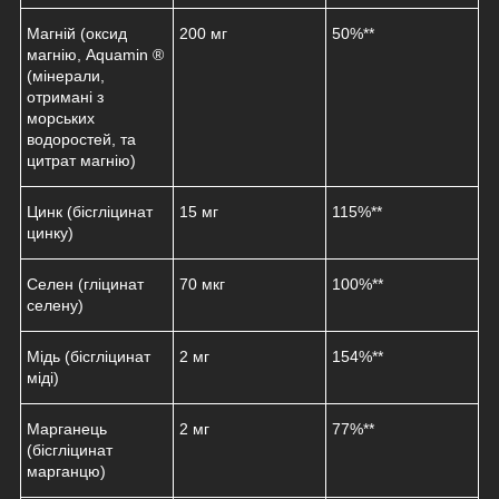
Магній (оксид
200 мг
50%**
магнію,
Aquamin ®
(мінерали,
отримані з
морських
водоростей, та
цитрат магнію)
Цинк (бісгліцинат
15 мг
115%**
цинку)
Селен (гліцинат
70 мкг
100%**
селену)
Мідь (бісгліцинат
2 мг
154%**
міді)
Марганець
2 мг
77%**
(бісгліцинат
марганцю)