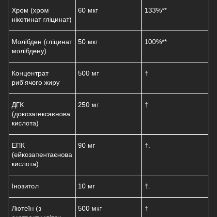
Хром (хром
60 мкг
133%**
нікотинат гліцинат)
Молібден (гліцинат
50 мкг
100%**
молібдену)
Концентрат
500 мг
†
риб'ячого жиру
ДГК
250 мг
†
(докозагексаєнова
кислота)
ЕПК
90 мг
†.
(ейкозапентаєнова
кислота)
Інозитол
10 мг
†.
Лютеїн (з
500 мкг
†