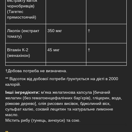
екстракту квіток
чорнобривців)
(Тагетес
прямостоячий)
Лікопін (екстракт
350 мкг
†
томату)
Вітамін К-2
45 мкг
†
(менахінон)
†Добова потреба не визначена.
** Відсоток від добової потреби ґрунтується на дієті в 2000
калорій.
Інші інгредієнти:
м'яка желатинова капсула [бичачий
желатин (без гематоенцефалічних бар'єрів), гліцерин, вода,
ріжкове дерево], олія рисових висівок, бджолиний віск,
сульфат калію, соєвий лецитин та натуральне лимонне
масло.
Містить рибу (тунець, анчоуси) та сою.