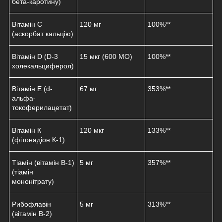
бета-каротину)
Вітамін С
120 мг
100%**
(аскорбат кальцію)
Вітамін D (D-3
15 мкг (600 МО)
100%**
холекальциферол)
Вітамін Е (d-
67 мг
353%**
альфа-
токоферилацетат)
Вітамін К
120 мкг
133%**
(фітонадіон К-1)
Тіамін (вітамін B-1)
5 мг
357%**
(тіамін
мононітрату)
Рибофлавін
5 мг
313%**
(вітамін B-2)