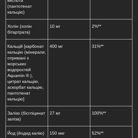
кислота
(пантотенат
кальцію)
Холін (холін
10 мг
2%**
бітартрата)
Кальцій
[карбонат
400 мг
31%**
кальцію (мінерали,
отримані з
морських
водоростей
Aquamin ®
),
цитрат кальцію,
аскорбат кальцію,
пантотенат
кальцію]
Залізо (бісгліцинат
27 мг
100%**
заліза)
Йод (йодид калію)
150 мкг
52%**