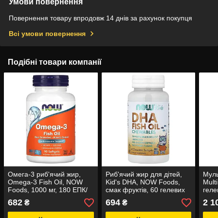
Умови повернення
Повернення товару впродовж 14 днів за рахунок покупця
Всі умови повернення
Подібні товари компанії
Омега-3 риб'ячий жир,
Риб'ячий жир для дітей,
Муль
Omega-3 Fish Oil, NOW
Kid's DHA, NOW Foods,
Mult
Foods, 1000 мг, 180 ЕПК/
смак фруктів, 60 гелевих
геле
120 ДГК, в
капсул
682
694
2 1
₴
₴
кишковорозчинній
оболонці, 90 гелевих