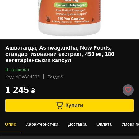
Ашваганда, Ashwagandha, Now Foods,
стандартизований екстракт, 450 мг, 180
вегетаріанських капсул
В наявності
Код: NOW-04593
Роздріб
1 245
₴
Купити
Опис
Характеристики
Доставка
Оплата
Умови п