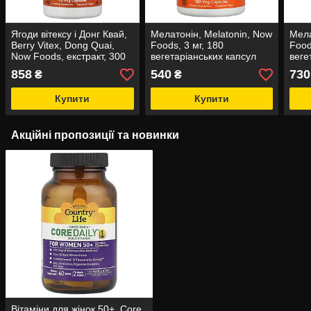
Ягоди вітексу і Донг Квай,
Мелатонін, Melatonin, Now
Мела
Berry Vitex, Dong Quai,
Foods, 3 мг, 180
Food
Now Foods, екстракт, 300
вегетаріанських капсул
веге
мг, 90 вегетаріанських
858
540
730
₴
₴
капсул
Купити
Купити
Акційні пропозиції та новинки
Вітаміни для жінок 50+, Core