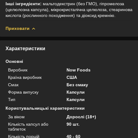
Інші інгредієнти:
м
альтодекстрин (без ГМО), гіпромелоза
(целюлозна капсула), мікрокристалічна целюлоза, стеаринова
кислота (рослинного походження) та діоксид кремнію.
Приховати
Характеристики
Основні
Виробник
Now Foods
Країна виробник
США
Смак
Без смаку
Форма випуску
Капсули
Тип
Капсули
Користувальницькі характеристики
За віком
Дорослі (18+)
Кількість капсул або
90 шт.
таблеток
Кількість порцій
40 - 60