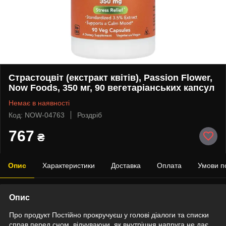
Страстоцвіт (екстракт квітів), Passion Flower,
Now Foods, 350 мг, 90 вегетаріанських капсул
Немає в наявності
Код: NOW-04763
Роздріб
767
₴
Опис
Характеристики
Доставка
Оплата
Умови п
Опис
Про продукт Постійно прокручуєш у голові діалоги та списки
справ перед сном, відчуваючи, як внутрішня напруга не дає