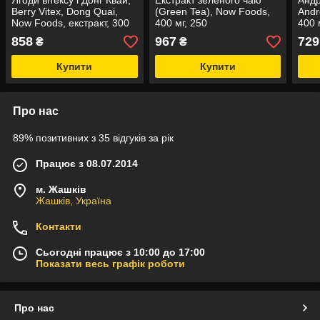
Ягоди вітексу і Донг Квай,
Екстракт зеленого чаю
Андр
Berry Vitex, Dong Quai,
(Green Tea), Now Foods,
Andr
Now Foods, екстракт, 300
400 мг, 250
400 
мг, 90 вегетаріанських
вегетаріанських капсул
капс
858
967
729
₴
₴
капсул
Купити
Купити
Про нас
89% позитивних з 35 відгуків за рік
Працює з 08.07.2014
м. Жашків
Жашків, Україна
Контакти
Сьогодні працює з 10:00 до 17:00
Показати весь графік роботи
Про нас