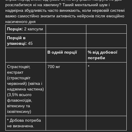
розслабитися ні на хвилину? Такий ментальний шум і
надмірна збудливість часто виникають, коли нервовій системі
важко самостійно знизити активність нейронів після емоційно
насиченого дня
Порція:
2 капсули
Порцій в
упаковці:
45
В одній порції
% від добової
потреби
Страстоцвіт,
700 мг
*
екстракт
(страстоцвіт
червоний) (квітка і
надземна частина)
(3,5% всього
флавоноїдів,
вітексину та
ізовітексину)
* Добова потреба
не визначена.