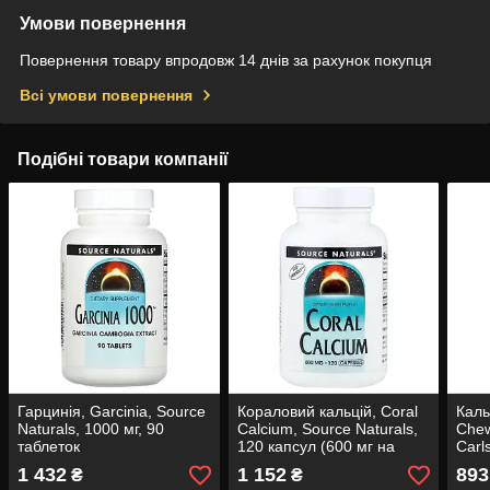
Умови повернення
Повернення товару впродовж 14 днів за рахунок покупця
Всі умови повернення
Подібні товари компанії
Гарцинія, Garcinia, Source
Кораловий кальцій, Coral
Каль
Naturals, 1000 мг, 90
Calcium, Source Naturals,
Chew
таблеток
120 капсул (600 мг на
Carl
капсулу)
жува
1 432
1 152
893
₴
₴