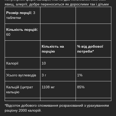
явищ, алергії, добре переноситься як дорослими так і дітьми
Розмір порції:
3
таблетки
Кількість порцій:
60
Кількість на
% від добової
порцію
потреби*
Калорії
10
Усього вуглеводів
3 г
1%
Кальцій (цитрат
1108 мг
85%
кальцію
*Відсоток добового споживання розрахований з урахуванням
раціону 2000 калорій.