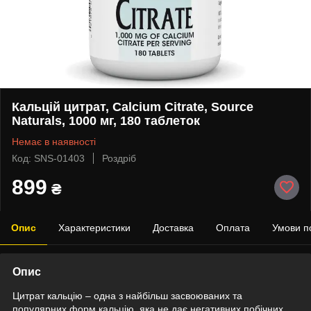
Кальцій цитрат, Calcium Citrate, Source
Naturals, 1000 мг, 180 таблеток
Немає в наявності
Код: SNS-01403
Роздріб
899
₴
Опис
Характеристики
Доставка
Оплата
Умови п
Опис
Цитрат кальцію – одна з найбільш засвоюваних та
популярних форм кальцію, яка не дає негативних побічних