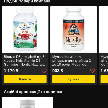
Подібні товари компанії
Вітамін D3 для дітей від 3-
Мультивітаміни та
Муль
х років, Kids Vitamin D3
мінерали для дітей від 2
міне
Gummies, Nordic Naturals,
до 10 років, Mega-Kid,
Kid,
зі смаком кавуна, 10 мкг
Source Naturals, смак ягід,
ягід
1 170
903
1 6
₴
₴
(400 МО), 120 жувальних
60 жувальних вафель
ваф
Купити
Купити
Акційні пропозиції та новинки