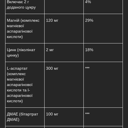
Включає 2 г
4%
доданого цукру
Магній (комплекс
120 мг
29%
магнієвої
аспарагінової
кислоти)
Цинк (піколінат
2 мг
18%
цинку)
L-аспартат
300 мг
***
(комплекс
магнієвої
аспарагінової
кислоти та l-
аспарагінової
кислоти)
ДМАЕ (бітартрат
100 мг
***
ДМАЕ)