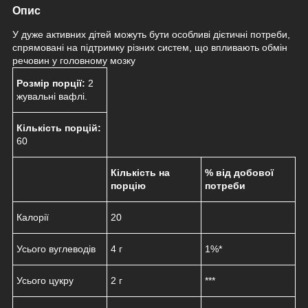
Опис
У дуже активних дітей можуть бути особливі дієтичні потреби,
спрямовані на підтримку різних систем, що впливають обмін
речовин у головному мозку
Розмір порції:
2
жувальні вафлі.
Кількість порцій:
60
Кількість на
% від добової
порцію
потреби
Калорії
20
Усього вуглеводів
4 г
1%*
Усього цукру
2 г
***