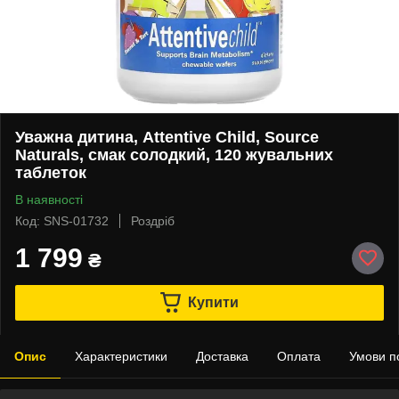
Уважна дитина, Attentive Child, Source
Naturals, смак солодкий, 120 жувальних
таблеток
В наявності
Код: SNS-01732
Роздріб
1 799
₴
Купити
Опис
Характеристики
Доставка
Оплата
Умови п