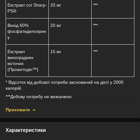
Екстракт сої Sharp-
33 мг
***
PS®
Вихід 60%
20 мг
***
фосфатидилсерин
у.
Екстракт
15 мг
***
виноградних
кісточок
(Проантодін™)
* Відсоток від добової потреби заснований на дієті у 2000
калорій.
***Добову потребу не визначено
Приховати
Характеристики