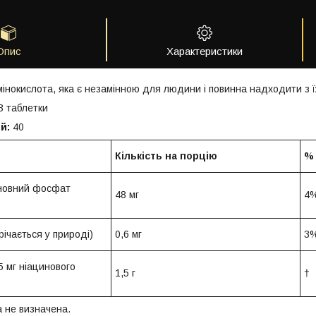
Опис
Характеристики
інокислота, яка є незамінною для людини і повинна надходити з їж
3 таблетки
й:
40
Кількість на порцію
% 
сновний фосфат
48 мг
4
річається у природі)
0,6 мг
3
5 мг ніацинового
1,5 г
†
 не визначена.