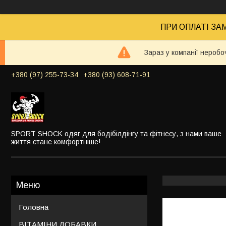
ПРИ ОПЛАТІ ЗАМ
Зараз у компанії неробо
+380 (97) 255-73-34
+380 (93) 608-71-91
SPORT SHOCK одяг для бодібілдінгу та фітнесу, з нами ваше
життя стане комфортніше!
Головна
ВІТАМІНИ ДОБАВКИ