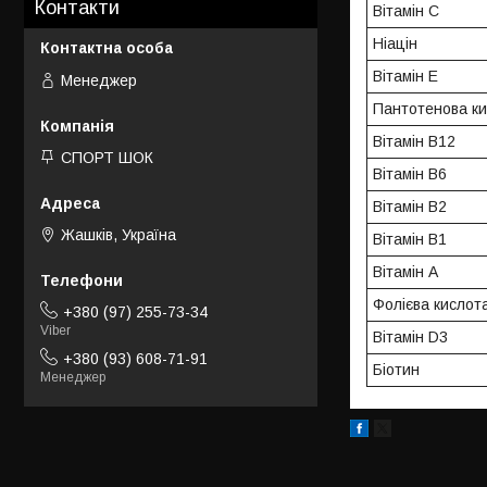
Контакти
Вітамін C
Ніацін
Вітамін E
Менеджер
Пантотенова к
Вітамін B12
СПОРТ ШОК
Вітамін B6
Вітамін B2
Жашків, Україна
Вітамін B1
Вітамін A
Фолієва кислот
+380 (97) 255-73-34
Viber
Вітамін D3
+380 (93) 608-71-91
Біотин
Менеджер