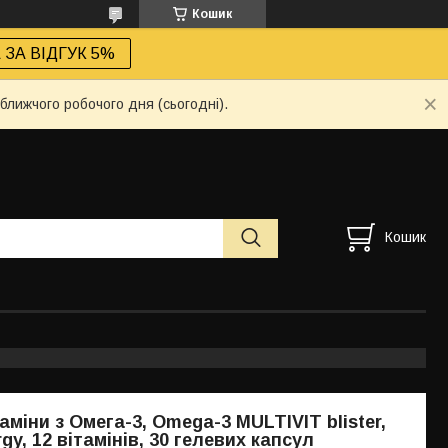
Кошик
ЗА ВІДГУК 5%
ближчого робочого дня (сьогодні).
Кошик
аміни з Омега-3, Omega-3 MULTIVIT blister,
gy, 12 вітамінів, 30 гелевих капсул