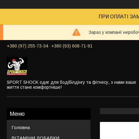
ПРИ ОПЛАТІ ЗАМ
Зараз у компанії неробо
+380 (97) 255-73-34
+380 (93) 608-71-91
SPORT SHOCK одяг для бодібілдінгу та фітнесу, з нами ваше
життя стане комфортніше!
Головна
ВІТАМІНИ ДОБАВКИ