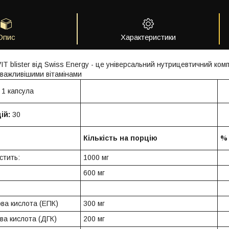
Опис
Характеристики
T blister від Swiss Energy - це універсальний нутрицевтичний ком
йважливішими вітамінами
1 капсула
ій:
30
Кількість на порцію
% 
стить:
1000 мг
600 мг
ва кислота (ЕПК)
300 мг
ва кислота (ДГК)
200 мг