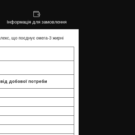
Інформація для замовлення
плекс, що поєднує омега-3 жирні
від добової потреби