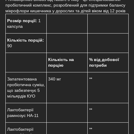
пробіотичний комплекс, розроблений для підтримки балансу
мікрофлори кишечника у дорослих та дітей віком від 12 років
Розмір порції:
1
капсула
Кількість порцій:
90
Кількість на
% від добової
порцію
потреби
Запатентована
340 мг
**
пробіотична суміш,
що забезпечує 5
мільярдів КУО
Лактобактерії
**
рамнозус HA-11
Лактобактерії
**