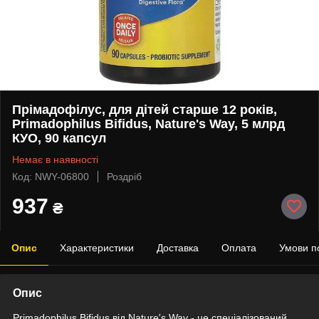
Прімадофілус, для дітей старше 12 років,
Primadophilus Bifidus, Nature's Way, 5 млрд
КУО, 90 капсул
Немає в наявності
Код: NWY-06800
Роздріб
937
₴
Опис
Характеристики
Доставка
Оплата
Умови п
Опис
Primadophilus Bifidus від Nature's Way - це спеціалізований