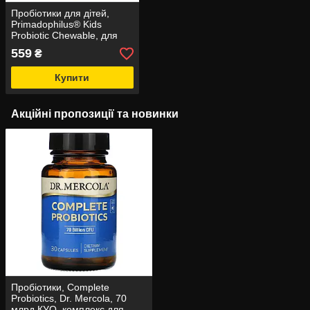
Пробіотики для дітей,
Primadophilus® Kids
Probiotic Chewable, для
дітей від 2 років, з
559
₴
вишневим смаком, 3 млрд
КУО, 30 жувальних
Купити
Акційні пропозиції та новинки
Пробіотики, Complete
Probiotics, Dr. Mercola, 70
млрд КУО, комплекс для