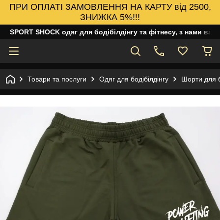
ПРИ ОПЛАТІ ЗАМОВЛЕННЯ НА КАРТУ від 2500,
ЗНИЖКА 5%!!!
SPORT SHOCK одяг для бодібілдінгу та фітнесу, з нами ваш
Товари та послуги
Одяг для бодібілдінгу
Шорти для б