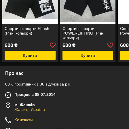
Спортивні шорти Ebash
Спортивні шорти
Спор
(Різні кольори)
POWERLIFTING (Різні
Powe
кольори)
600
600
600
₴
₴
Купити
Купити
Про нас
89% позитивних з 36 відгуків за рік
Працює з 08.07.2014
м. Жашків
Жашків, Україна
Контакти