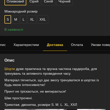
Оливковий
Сірий
Синій
Чорний
Міжнародний розмір
S
M
L
XL
XXL
В наявності
пис
Характеристики
Доставка
Оплата
Умови пове
Опис
Шорти
дуже практична та зручна частина гардероба, для
тренувань та активного проведення часу.
Матеріал тягнеться, що дає змогу тренуватися в шортах із
будь-якою інтенсивністю!
Принт не тріскається, не випирається!
Шви прострочені.
Трикотаж. двонитка, розміри S. M. L. XL, XXЛ