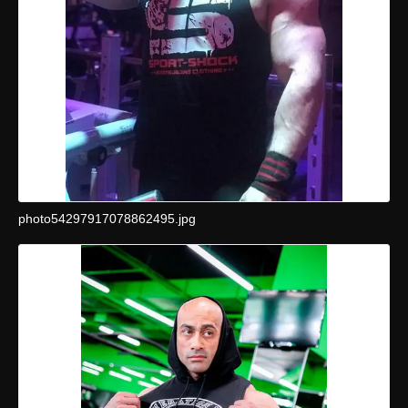
photo54297917078862495.jpg