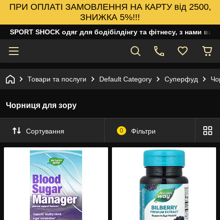
ПРИ ОПЛАТІ ЗАМОВЛЕННЯ НА КАРТУ від 2500,
ЗНИЖКА 5%!!!
SPORT SHOCK одяг для бодібілдінгу та фітнесу, з нами ваш
Товари та послуги
Default Category
Суперфуд
Чо
Чорниця для зору
Сортування
0
Фільтри